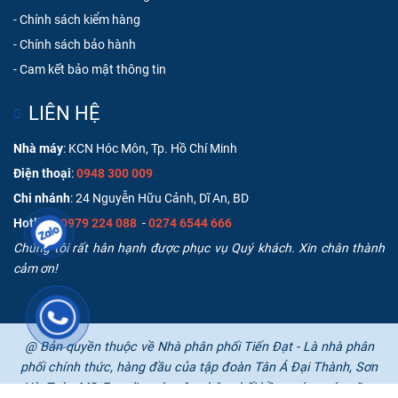
-
Chính sách kiểm hàng
-
Chính sách bảo hành
-
Cam kết bảo mật thông tin
LIÊN HỆ
Nhà máy
: KCN Hóc Môn, Tp. Hồ Chí Minh
Điện thoại
:
0948 300 009
Chi nhánh
: 24 Nguyễn Hữu Cảnh, Dĩ An, BD
Hotline
:
0979 224 088
-
0274 6544 666
Chúng tôi rất hân hạnh được phục vụ Quý khách. Xin chân thành
cảm ơn!
@ Bản quyền thuộc về Nhà phân phối Tiến Đạt - Là nhà phân
phối chính thức, hàng đầu của tập đoàn Tân Á Đại Thành, Sơn
Hà, Toàn Mỹ, Ferroli,... chuyên phân phối bồn nước, máy năng