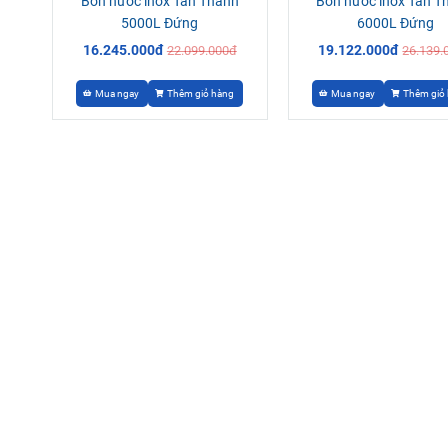
Bồn nước inox Tân Thành
Bồn nước inox Tân T
5000L Đứng
6000L Đứng
16.245.000đ
19.122.000đ
22.099.000đ
26.139.
Mua ngay
Thêm giỏ hàng
Mua ngay
Thêm giỏ