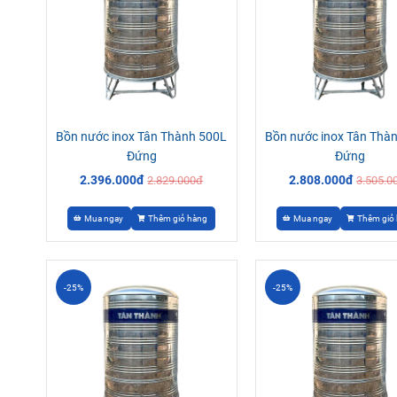
Bồn nước inox Tân Thành 500L
Bồn nước inox Tân Thà
Đứng
Đứng
2.396.000đ
2.808.000đ
2.829.000đ
3.505.0
Mua ngay
Thêm giỏ hàng
Mua ngay
Thêm giỏ
-25%
-25%