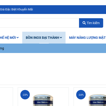
 Giá Đặc Biệt Khuyến Mãi
Tìm kiếm
HẾ HỆ MỚI
BỒN INOX ĐẠI THÀNH
MÁY NĂNG LƯỢNG MẶT
ứng
-23%
-24%