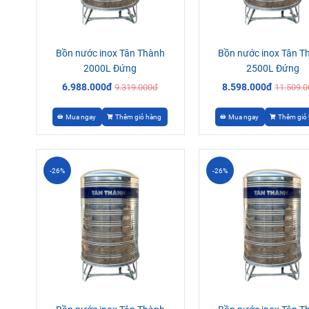
Bồn nước inox Tân Thành
Bồn nước inox Tân T
2000L Đứng
2500L Đứng
6.988.000đ
8.598.000đ
9.319.000đ
11.509.
Mua ngay
Thêm giỏ hàng
Mua ngay
Thêm giỏ
-26%
-26%