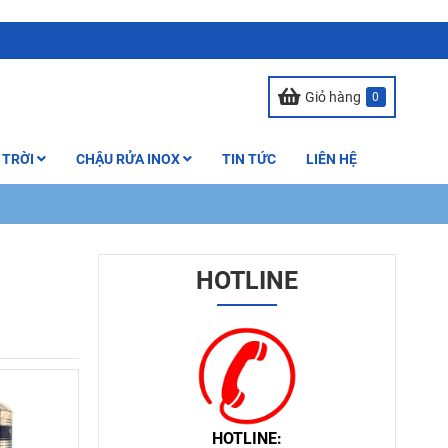
Giỏ hàng
0
 TRỜI
CHẬU RỬA INOX
TIN TỨC
LIÊN HỆ
HOTLINE
HOTLINE: