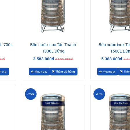
nh 700L
Bồn nước inox Tân Thành
Bồn nước inox T
1000L Đứng
1500L Đứ
3.583.000đ
5.388.000đ
00đ
4.699.000đ
7.1
 hàng
Mua ngay
Thêm giỏ hàng
Mua ngay
Thêm
-25%
-26%