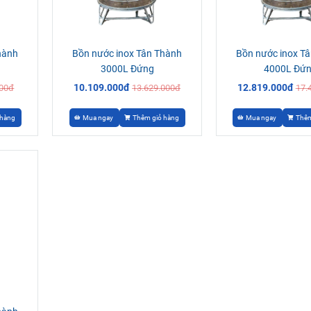
hành
Bồn nước inox Tân Thành
Bồn nước inox T
3000L Đứng
4000L Đứ
10.109.000đ
12.819.000đ
000đ
13.629.000đ
17.
 hàng
Mua ngay
Thêm giỏ hàng
Mua ngay
Thêm