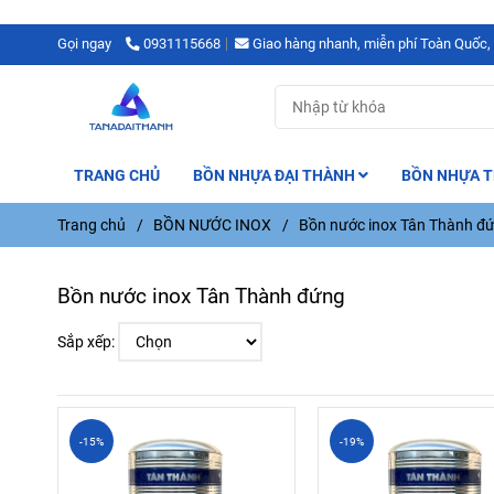
Gọi ngay
0931115668
Giao hàng nhanh, miễn phí Toàn Quốc,
TRANG CHỦ
BỒN NHỰA ĐẠI THÀNH
BỒN NHỰA T
Trang chủ
/
BỒN NƯỚC INOX
/
Bồn nước inox Tân Thành đ
Bồn nước inox Tân Thành đứng
Sắp xếp:
-15%
-19%