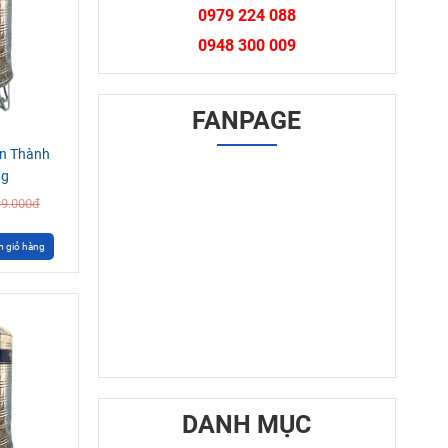
0979 224 088
0948 300 009
FANPAGE
ân Thành
ng
39.000đ
 giỏ hàng
DANH MỤC