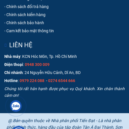
-
Chính sách đổi trả hàng
-
Chính sách kiểm hàng
-
Chính sách bảo hành
-
Cam kết bảo mật thông tin
LIÊN HỆ
Nhà máy
: KCN Hóc Môn, Tp. Hồ Chí Minh
Điện thoại
:
0948 300 009
Chi nhánh
: 24 Nguyễn Hữu Cảnh, Dĩ An, BD
Hotline
:
0979 224 088
-
0274 6544 666
Chúng tôi rất hân hạnh được phục vụ Quý khách. Xin chân thành
cảm ơn!
@ Bản quyền thuộc về Nhà phân phối Tiến Đạt - Là nhà phân
phối chính thức, hàng đầu của tập đoàn Tân Á Đại Thành, Sơn