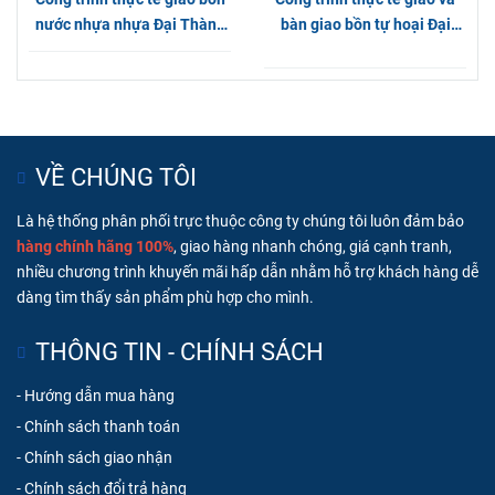
nước nhựa nhựa Đại Thành
bàn giao bồn tự hoại Đại
Gold 500L nằm tại Hóc Môn
Thành chính hãng tại Bình
Dương
VỀ CHÚNG TÔI
Là hệ thống phân phối trực thuộc công ty chúng tôi luôn đ
ảm bảo
hàng chính hãng 100%
, giao hàng nhanh chóng, g
iá cạnh tranh,
nhiều chương trình khuyến mãi hấp dẫn nhằm hỗ trợ khách hàng dễ
dàng tìm thấy sản phẩm phù hợp cho mình.
THÔNG TIN - CHÍNH SÁCH
-
Hướng dẫn mua hàng
-
Chính sách thanh toán
-
Chính sách giao nhận
-
Chính sách đổi trả hàng