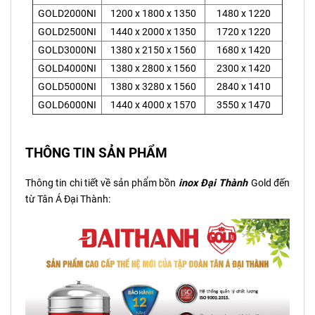
GOLD2000NI
1200 x 1800 x 1350
1480 x 1220
GOLD2500NI
1440 x 2000 x 1350
1720 x 1220
GOLD3000NI
1380 x 2150 x 1560
1680 x 1420
GOLD4000NI
1380 x 2800 x 1560
2300 x 1420
GOLD5000NI
1380 x 3280 x 1560
2840 x 1410
GOLD6000NI
1440 x 4000 x 1570
3550 x 1470
THÔNG TIN SẢN PHẨM
Thông tin chi tiết về sản phẩm bồn
inox Đại Thành
Gold đến
từ Tân Á Đại Thành: