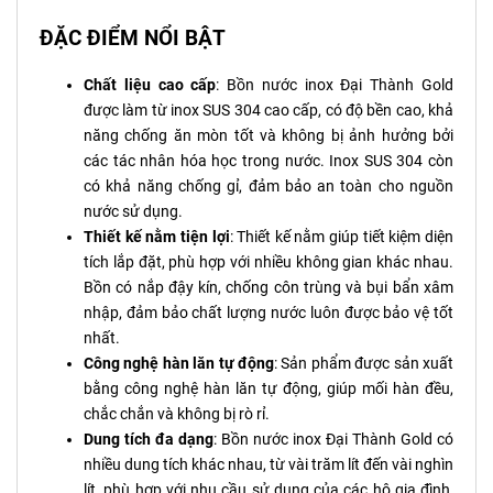
ĐẶC ĐIỂM NỔI BẬT
Chất liệu cao cấp
: Bồn nước inox Đại Thành Gold
được làm từ inox SUS 304 cao cấp, có độ bền cao, khả
năng chống ăn mòn tốt và không bị ảnh hưởng bởi
các tác nhân hóa học trong nước. Inox SUS 304 còn
có khả năng chống gỉ, đảm bảo an toàn cho nguồn
nước sử dụng.
Thiết kế nằm tiện lợi
: Thiết kế nằm giúp tiết kiệm diện
tích lắp đặt, phù hợp với nhiều không gian khác nhau.
Bồn có nắp đậy kín, chống côn trùng và bụi bẩn xâm
nhập, đảm bảo chất lượng nước luôn được bảo vệ tốt
nhất.
Công nghệ hàn lăn tự động
: Sản phẩm được sản xuất
bằng công nghệ hàn lăn tự động, giúp mối hàn đều,
chắc chắn và không bị rò rỉ.
Dung tích đa dạng
: Bồn nước inox Đại Thành Gold có
nhiều dung tích khác nhau, từ vài trăm lít đến vài nghìn
lít, phù hợp với nhu cầu sử dụng của các hộ gia đình,