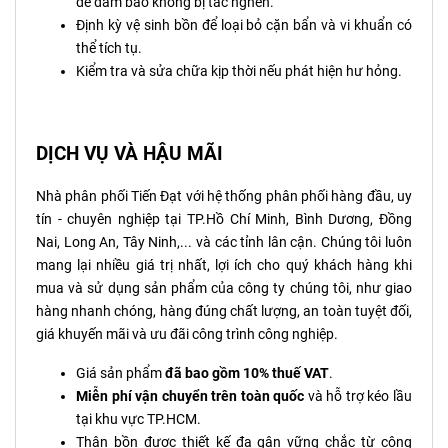
để đảm bảo không bị tắc nghẽn.
Định kỳ vệ sinh bồn để loại bỏ cặn bẩn và vi khuẩn có
thể tích tụ.
Kiểm tra và sửa chữa kịp thời nếu phát hiện hư hỏng.
DỊCH VỤ VÀ HẬU MÃI
Nhà phân phối Tiến Đạt với hệ thống phân phối hàng đầu, uy
tín - chuyên nghiệp tại TP.Hồ Chí Minh, Bình Dương, Đồng
Nai, Long An, Tây Ninh,... và các tỉnh lân cận. Chúng tôi luôn
mang lại nhiều giá trị nhất, lợi ích cho quý khách hàng khi
mua và sử dụng sản phẩm của công ty chúng tôi, như giao
hàng nhanh chóng, hàng đúng chất lượng, an toàn tuyệt đối,
giá khuyến mãi và ưu đãi công trình công nghiệp.
Giá sản phẩm
đã bao gồm 10% thuế VAT
.
Miễn phí vận chuyển trên toàn quốc
và hỗ trợ kéo lầu
tại khu vực TP.HCM.
Thân bồn được thiết kế đa gân vững chắc từ công