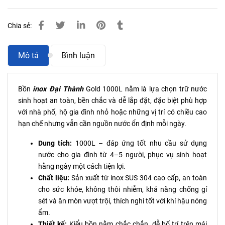
Chia sẻ:
Mô tả
Bình luận
Bồn
inox Đại Thành
Gold 1000L nằm là lựa chọn trữ nước
sinh hoạt an toàn, bền chắc và dễ lắp đặt, đặc biệt phù hợp
với nhà phố, hộ gia đình nhỏ hoặc những vị trí có chiều cao
hạn chế nhưng vẫn cần nguồn nước ổn định mỗi ngày.
Dung tích:
1000L – đáp ứng tốt nhu cầu sử dụng
nước cho gia đình từ 4–5 người, phục vụ sinh hoạt
hằng ngày một cách tiện lợi.
Chất liệu:
Sản xuất từ inox SUS 304 cao cấp, an toàn
cho sức khỏe, không thôi nhiễm, khả năng chống gỉ
sét và ăn mòn vượt trội, thích nghi tốt với khí hậu nóng
ẩm.
Thiết kế:
Kiểu bồn nằm chắc chắn, dễ bố trí trên mái