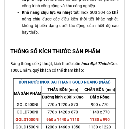
công trình công cộng và khu công nghiệp.
Khả năng chịu lực và nhiệt tốt
: Inox SUS 304 có khả
năng chịu được các điều kiện thời tiết khắc nghiệt,
không bị biến dạng dưới tác động của nhiệt độ cao
hay thấp.
THÔNG SỐ KÍCH THƯỚC SẢN PHẨM
Bảng thông số kỹ thuật, kích thước bồn
inox Đại Thành
Gold
1000L nằm, quý khách có thể tham khảo:
BỒN NƯỚC INOX ĐẠI THÀNH GOLD NGANG (NẰM)
THÂN BỒN (mm)
CHÂN BỒN (mm)
MÃ SẢN PHẨM
Đường kính x Dài x Cao
Dài x Rộng
GOLD500NI
770 x 1220 x 870
900 x 770
GOLD700NI
770 x 1420 x 870
1140 x 770
GOLD1000NI
960 x 1440 x 1110
1130 x 990
GOLD1500NI
1200 x 1460 x 1350
1130 x 1220