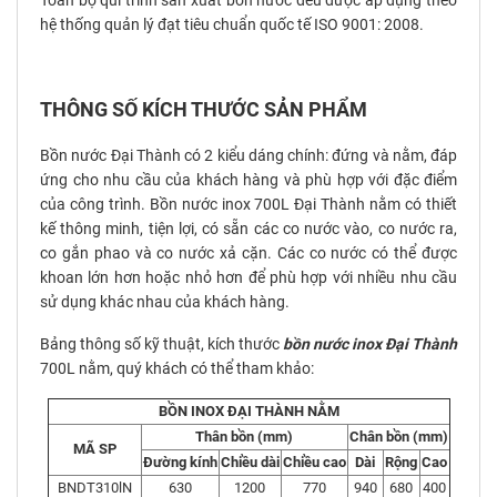
Toàn bộ qui trình sản xuất bồn nước đều được áp dụng theo
hệ thống quản lý đạt tiêu chuẩn quốc tế ISO 9001: 2008.
THÔNG SỐ KÍCH THƯỚC SẢN PHẨM
Bồn nước Đại Thành có 2 kiểu dáng chính: đứng và nằm, đáp
ứng cho nhu cầu của khách hàng và phù hợp với đặc điểm
của công trình. Bồn nước inox 700L Đại Thành nằm có thiết
kế thông minh, tiện lợi, có sẵn các co nước vào, co nước ra,
co gắn phao và co nước xả cặn. Các co nước có thể được
khoan lớn hơn hoặc nhỏ hơn để phù hợp với nhiều nhu cầu
sử dụng khác nhau của khách hàng.
Bảng thông số kỹ thuật, kích thước
b
ồn
nước inox Đại Thành
700L nằm
, quý khách có thể tham khảo:
BỒN INOX ĐẠI THÀNH NẰM
Thân bồn (mm)
Chân bồn (mm)
MÃ SP
Đường kính
Chiều dài
Chiều cao
Dài
Rộng
Cao
BNDT310lN
630
1200
770
940
680
400