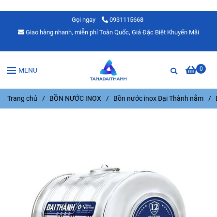
Gọi ngay
0931115668
Giao hàng nhanh, miễn phí Toàn Quốc, Giá Đặc Biệt Khuyến Mãi
0
MENU
Trang chủ
/
BỒN NƯỚC INOX
/
Bồn nước inox Đại Thành nằm
/