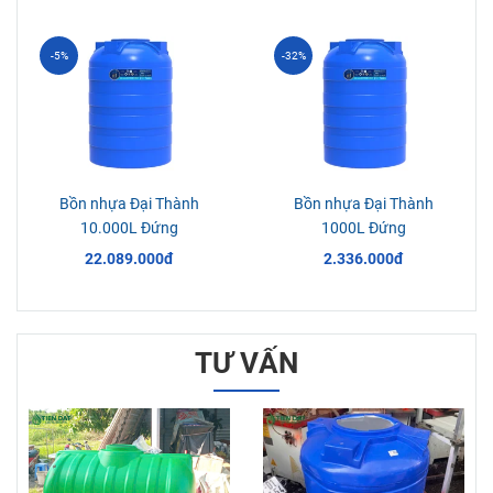
1.180.000đ
1.548.000đ
-39%
-36%
Bồn nhựa Đại Thành
Bồn nhựa Đại Thành
4000L Đứng
5000L Đứng
7.287.000đ
10.260.000đ
-5%
-32%