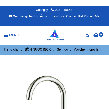
Gọi ngay
0931115668
Giao hàng nhanh, miễn phí Toàn Quốc, Giá Đặc Biệt Khuyến Mãi
0
MENU
Trang chủ
/
BỒN NƯỚC INOX
/
Sen vòi
/
Vòi chén nóng lạnh