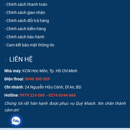
VỀ CHÚNG TÔI
Là hệ thống phân phối trực thuộc công ty chúng tôi luôn đ
ảm bảo
hàng chính hãng 100%
, giao hàng nhanh chóng, g
iá cạnh tranh,
nhiều chương trình khuyến mãi hấp dẫn nhằm hỗ trợ khách hàng dễ
dàng tìm thấy sản phẩm phù hợp cho mình.
THÔNG TIN - CHÍNH SÁCH
-
Hướng dẫn mua hàng
-
Chính sách thanh toán
-
Chính sách giao nhận
-
Chính sách đổi trả hàng
-
Chính sách kiểm hàng
-
Chính sách bảo hành
-
Cam kết bảo mật thông tin