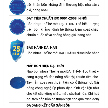
trên thân bồn khẳng định thương hiệu nhà sản xuất 
giả, hàng nhái.
ĐẠT TIÊU CHUẨN ISO 9001-2008 IN NỔI
Bồn nhựa thế hệ mới ĐẠI THÀNH có biểu tượng ISO 
trên bồn khẳng định hệ thống kiểm soát chất lượng
chuẩn quốc tế và chống hàng giả hàng nhái.
BẢO HÀNH DÀI HẠN
Bồn nhựa Thế hệ mới ĐẠI THÀNH được bảo hành 25 n
NẮP BỒN HIỆN ĐẠI HƠN
Nắp bồn nhựa Thế hệ mới ĐẠI THÀNH có thiết kế hiện 
sang trọng và tính năng nổi trội, thuận tiện cho ngườ
Tay nắm xoay ren thuận tiện, có lỗ thông hơi. Nắp bồn
bằng công nghệ Ép phun định hình vật liệu nhựa LL
cho kết cấu vững chắc, màu sắc hài hòa. Chỉ hường 
nổi trên nắp bồn để thuận tiện cho quá trình đóng và 
ĐA DẠNG KẾT CẤU GÂN BỒN