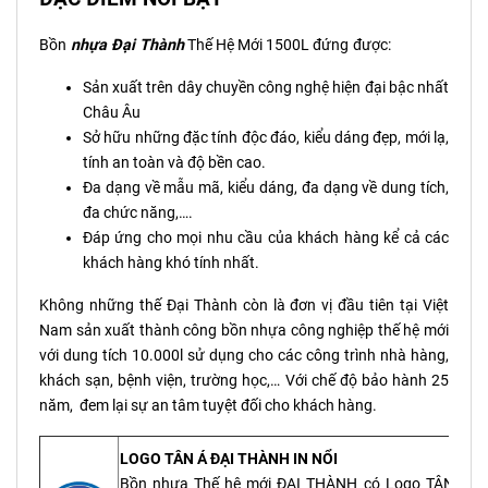
Bồn
n
hựa
Đại Thành
Thế Hệ Mới 1500L đứng
được:
Sản xuất trên dây chuyền công nghệ hiện đại bậc nhất
Châu Âu
Sở hữu những đặc tính độc đáo, kiểu dáng đẹp, mới lạ,
tính an toàn và độ bền cao.
Đa dạng về mẫu mã, kiểu dáng, đa dạng về dung tích,
đa chức năng,….
Đáp ứng cho mọi nhu cầu của khách hàng kể cả các
khách hàng khó tính nhất.
Không những thế Đại Thành còn là đơn vị đầu tiên tại Việt
Nam sản xuất thành công bồn nhựa công nghiệp thế hệ mới
với dung tích 10.000l sử dụng cho các công trình nhà hàng,
khách sạn, bệnh viện, trường học,… Với chế độ bảo hành 25
năm, đem lại sự an tâm tuyệt đối cho khách hàng.
LOGO TÂN Á ĐẠI THÀNH IN NỔI
Bồn nhựa Thế hệ mới ĐẠI THÀNH có Logo TÂN Á Đ