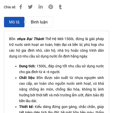
Chia sẻ:
Mô tả
Bình luận
Bồn
n
hựa
Đại Thành
Thế Hệ Mới 1500L đứng là giải pháp
trữ nước sinh hoạt an toàn, hiện đại và bền bỉ, phù hợp cho
các hộ gia đình nhỏ, căn hộ, nhà trọ hoặc công trình dân
dụng có nhu cầu sử dụng nước ổn định hằng ngày.
Dung tích:
1500L, đáp ứng tốt nhu cầu sử dụng nước
cho gia đình từ 4–6 người.
Chất liệu:
Bồn được sản xuất từ nhựa nguyên sinh
cao cấp, an toàn cho nguồn nước sinh hoạt, có khả
năng chống ăn mòn, chống lão hóa, không bị ảnh
hưởng bởi thời tiết và môi trường ẩm ướt, đảm bảo độ
bền lâu dài.
Thiết kế:
Kiểu dáng đứng gọn gàng, chắc chắn, giúp
tiết kiệm diện tích lắp đặt; bề mặt bồn bền màu, thẩm