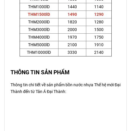
THM1000lD
1440
1140
THM1500lD
1490
1290
THM2000lD
1820
1280
THM3000lD
2000
1500
THM4000lD
1970
1750
THM5000lD
2100
1910
THM10000lD
3330
2140
THÔNG TIN SẢN PHẨM
Thông tin chi tiết về sản phẩm bồn nước nhựa Thế hệ mới Đại
Thành đến từ Tân Á Đại Thành: