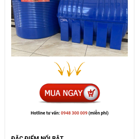
Hotline tư vấn:
0948 300 009
(miễn phí)
ĐẶC ĐIỂM NỔI BẬT