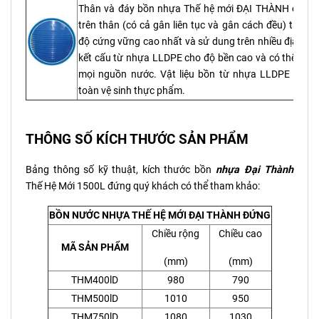
Thân và đáy bồn nhựa Thế hệ mới ĐẠI THÀNH có kết
trên thân (có cả gân liên tục và gân cách đều) tạo c
độ cứng vững cao nhất và sử dung trên nhiều địa hìn
kết cấu từ nhựa LLDPE cho độ bền cao và có thể sử 
mọi nguồn nước. Vật liệu bồn từ nhựa LLDPE đạt t
toàn vệ sinh thực phẩm.
THÔNG SỐ KÍCH THƯỚC SẢN PHẨM
Bảng thông số kỹ thuật, kích thước bồn
n
hựa
Đại Thành
Thế Hệ Mới 1500L đứng quý khách có thể tham khảo:
BỒN NƯỚC NHỰA THẾ HỆ MỚI ĐẠI THÀNH ĐỨNG
Chiều rộng
Chiều cao
MÃ SẢN PHẨM
(mm)
(mm)
THM400lD
980
790
THM500lD
1010
950
THM750lD
1080
1030