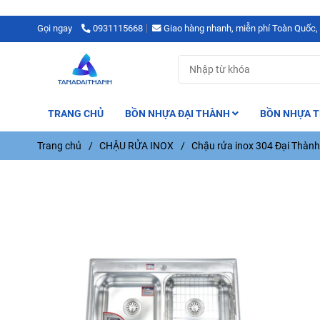
Gọi ngay
0931115668
Giao hàng nhanh, miễn phí Toàn Quốc,
TRANG CHỦ
BỒN NHỰA ĐẠI THÀNH
BỒN NHỰA T
Trang chủ
/
CHẬU RỬA INOX
/
Chậu rửa inox 304 Đại Thành