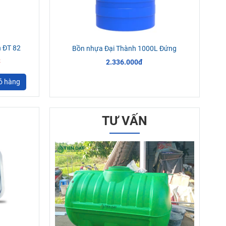
h ĐT 82
Bồn nhựa Đại Thành 1000L Đứng
đ
2.336.000đ
ỏ hàng
TƯ VẤN