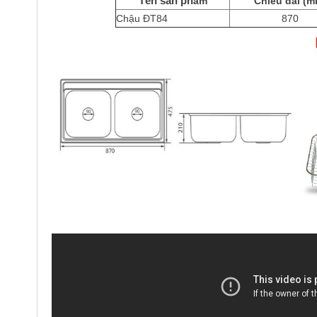
Tên sản ph
ẩm
Chiều dài (m
Chậu ĐT84
870