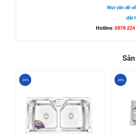
Mọi vấn đề v
đặt 
Hotline
:
0979 224 
Sản
-30%
-30%