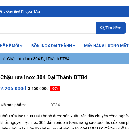
 Giá Đặc Biệt Khuyến Mãi
Tìm kiếm
HẾ HỆ MỚI
BỒN INOX ĐẠI THÀNH
MÁY NĂNG LƯỢNG MẶT
/
Chậu rửa inox 304 Đại Thành ĐT84
Chậu rửa inox 304 Đại Thành ĐT84
2.205.000đ
3.150.000đ
-30%
Mã sản phẩm:
ĐT84
Chậu rửa inox 304 Đại Thành được sản xuất trên dây chuyền công nghệ
khối, nguyên liệu inox 304 đảm bảo an toàn, nâng cao tuổi thọ của sản 
thêm thông tin hãy liên hệ ngay với chúng tôi 0961154389 để được hỗ trợ