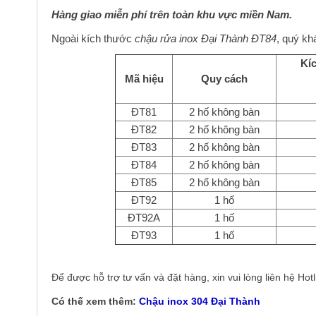
Hàng giao miễn phí trên toàn khu vực miền Nam.
Ngoài kích thước
chậu rửa inox Đại Thành ĐT84
, quý kh
Kí
Mã hiệu
Quy cách
ĐT81
2 hố không bàn
ĐT82
2 hố không bàn
ĐT83
2 hố không bàn
ĐT84
2 hố không bàn
ĐT85
2 hố không bàn
ĐT92
1 hố
ĐT92A
1 hố
ĐT93
1 hố
Để được hỗ trợ tư vấn và đặt hàng, xin vui lòng liên hệ Hot
Có thế xem thêm:
Chậu inox 304 Đại Thành