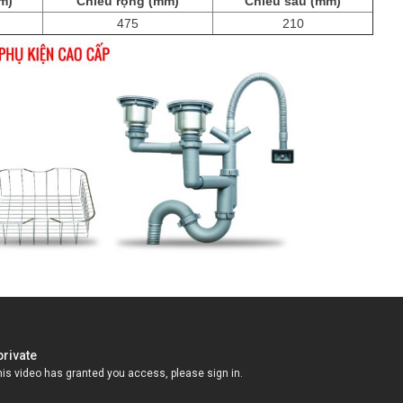
m)
Chiều rộng (mm)
Chiều sâu (mm)
475
210