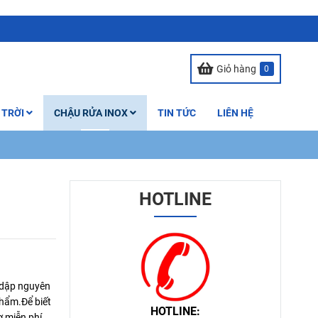
Giỏ hàng
0
 TRỜI
CHẬU RỬA INOX
TIN TỨC
LIÊN HỆ
HOTLINE
 dập nguyên
phẩm.Để biết
HOTLINE:
 miễn phí.