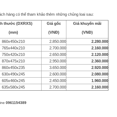
ách hàng có thể tham khảo thêm những chủng loai sau:
ch thước (DXRXS)
Giá gốc
Giá khuyến mãi
(mm)
(VNĐ)
(VNĐ)
860x450x210
2.850.000
2.280.000
765x440x210
2.700.000
2.160.000
750x420x210
2.650.000
2.120.000
870x475x210
2.950.000
2.360.000
860x450x235
3.650.000
2.920.000
630x490x245
2.600.000
2.080.000
605x460x245
2.450.000
1.960.000
635x580x245
2.700.000
2.160.000
line
0961154389