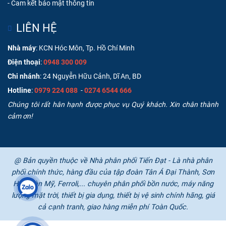
-
Cam kết bảo mật thông tin
LIÊN HỆ
Nhà máy
: KCN Hóc Môn, Tp. Hồ Chí Minh
Điện thoại
:
0948 300 009
Chi nhánh
: 24 Nguyễn Hữu Cảnh, Dĩ An, BD
Hotline
:
0979 224 088
-
0274 6544 666
Chúng tôi rất hân hạnh được phục vụ Quý khách. Xin chân thành
cảm ơn!
@ Bản quyền thuộc về Nhà phân phối Tiến Đạt - Là nhà phân
phối chính thức, hàng đầu của tập đoàn Tân Á Đại Thành, Sơn
Hà, Toàn Mỹ, Ferroli,... chuyên phân phối bồn nước, máy năng
lượng mặt trời, thiết bị gia dụng, thiết bị vệ sinh chính hãng, giá
cả cạnh tranh, giao hàng miễn phí Toàn Quốc.